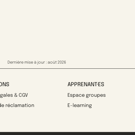
Dernière mise à jour : août 2026
IONS
APPRENANT·ES
égales & CGV
Espace groupes
de réclamation
E-learning