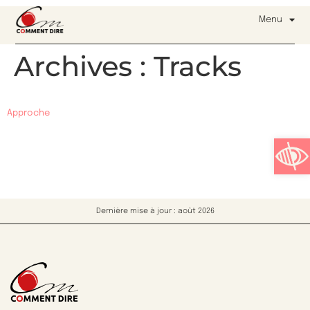
Menu
Archives :
Tracks
Approche
Ouvrir l
Dernière mise à jour : août 2026